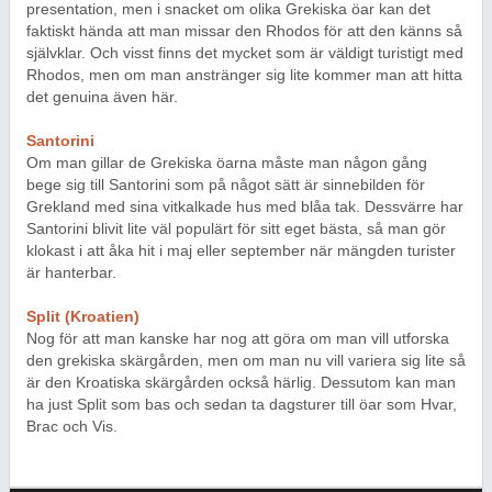
presentation, men i snacket om olika Grekiska öar kan det
faktiskt hända att man missar den Rhodos för att den känns så
självklar. Och visst finns det mycket som är väldigt turistigt med
Rhodos, men om man anstränger sig lite kommer man att hitta
det genuina även här.
Santorini
Om man gillar de Grekiska öarna måste man någon gång
bege sig till Santorini som på något sätt är sinnebilden för
Grekland med sina vitkalkade hus med blåa tak. Dessvärre har
Santorini blivit lite väl populärt för sitt eget bästa, så man gör
klokast i att åka hit i maj eller september när mängden turister
är hanterbar.
Split (Kroatien)
Nog för att man kanske har nog att göra om man vill utforska
den grekiska skärgården, men om man nu vill variera sig lite så
är den Kroatiska skärgården också härlig. Dessutom kan man
ha just Split som bas och sedan ta dagsturer till öar som Hvar,
Brac och Vis.