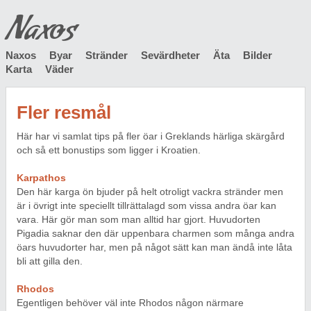
Naxos
Naxos
Byar
Stränder
Sevärdheter
Äta
Bilder
Karta
Väder
Fler resmål
Här har vi samlat tips på fler öar i Greklands härliga skärgård
och så ett bonustips som ligger i Kroatien.
Karpathos
Den här karga ön bjuder på helt otroligt vackra stränder men
är i övrigt inte speciellt tillrättalagd som vissa andra öar kan
vara. Här gör man som man alltid har gjort. Huvudorten
Pigadia saknar den där uppenbara charmen som många andra
öars huvudorter har, men på något sätt kan man ändå inte låta
bli att gilla den.
Rhodos
Egentligen behöver väl inte Rhodos någon närmare